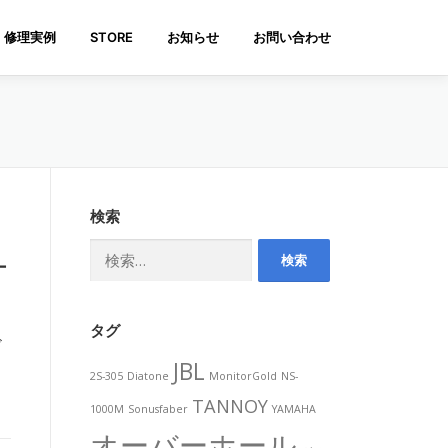
修理実例
STORE
お知らせ
お問い合わせ
検索
検
ー
索:
タグ
ド
JBL
2S-305
Diatone
MonitorGold
NS-
TANNOY
1000M
Sonusfaber
YAMAHA
オーバーホール