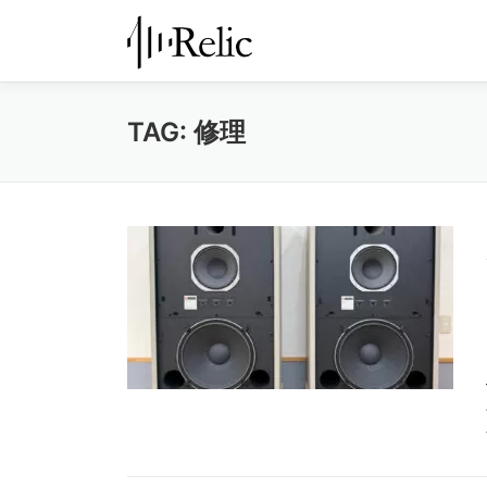
コ
ン
テ
ン
TAG:
修理
ツ
へ
ス
キ
ッ
プ