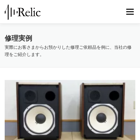
コ
ン
メニュ
テ
ン
ツ
レリックについて
スピーカー修理
修理実例
修理実例
へ
ス
実際にお客さまからお預かりした修理ご依頼品を例に、当社の修
キ
理をご紹介します。
STORE
お知らせ
お問い合わせ
ッ
プ