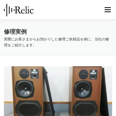
コ
ン
メニュ
テ
ン
ツ
レリックについて
スピーカー修理
修理実例
修理実例
へ
ス
実際にお客さまからお預かりした修理ご依頼品を例に、当社の修
キ
理をご紹介します。
STORE
お知らせ
お問い合わせ
ッ
プ