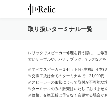
コ
ン
テ
ン
取り扱いターミナル一覧
ツ
へ
ス
キ
レリックでスピーカー修理を行う際に、ご希
ッ
太いケーブルや、バナナプラグ、Yラグなど
プ
※すべてスピーカー１セット分 (左右計４本)
※交換工賃は全てのターミナルで 21,000円（ 
※スピーカーの形状によって取付が不可能な
※ターミナルのみの販売はいたしておりませ
※価格、交換工賃は予告なく変更する場合が