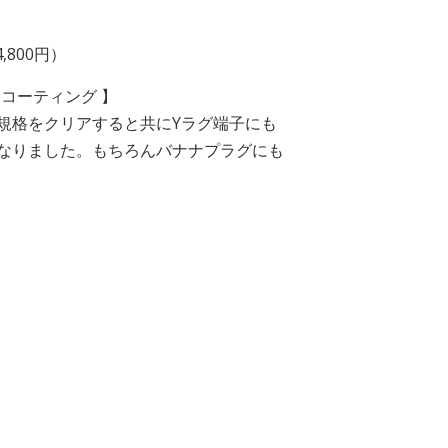
,800円）
金コーティング 】
規格をクリアすると共にYラグ端子にも
なりました。もちろんバナナプラグにも