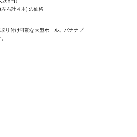
,266円）
(左右計４本) の価格
で取り付け可能な大型ホール。バナナプ
す。