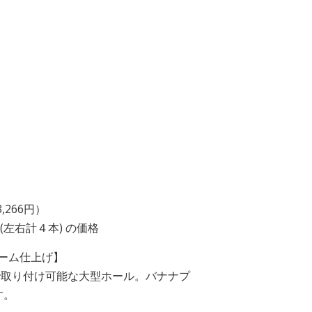
,266円）
(左右計４本) の価格
ーム仕上げ】
で取り付け可能な大型ホール。バナナプ
す。