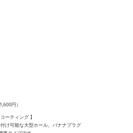
1,600円）
金コーティング 】
り付け可能な大型ホール。バナナプラグ
の標準タイプです。