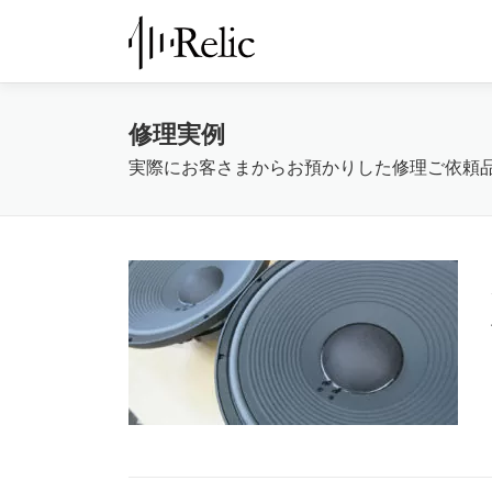
コ
ン
テ
ン
ツ
修理実例
へ
実際にお客さまからお預かりした修理ご依頼
ス
キ
ッ
プ