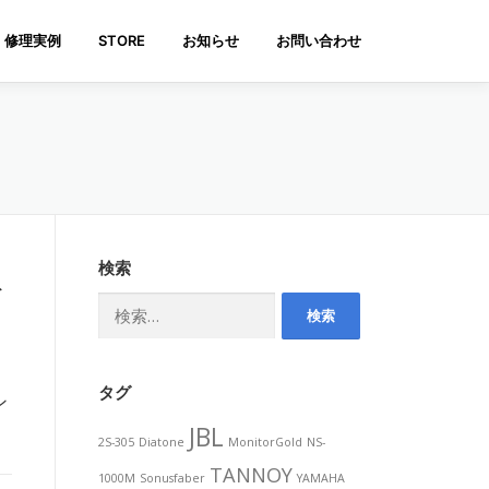
修理実例
STORE
お知らせ
お問い合わせ
検索
ト
検
索:
タグ
ン
JBL
2S-305
Diatone
MonitorGold
NS-
TANNOY
1000M
Sonusfaber
YAMAHA