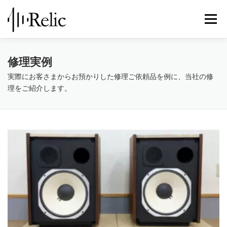
コ
ン
メニュ
テ
ン
ツ
レリックについて
スピーカー修理
修理実例
修理実例
へ
ス
実際にお客さまからお預かりした修理ご依頼品を例に、当社の修
キ
理をご紹介します。
STORE
お知らせ
お問い合わせ
ッ
プ