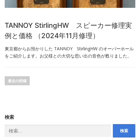
TANNOY StirlingHW スピーカー修理実
例と価格 （2024年11月修理）
東京都からお預かりした TANNOY StirlingHW のオーバーホール
をご紹介します。お父様との大切な思い出の音色が甦りました。
投
稿
過去の投稿
ナ
ビ
ゲ
ー
検索
シ
ョ
検
索:
ン