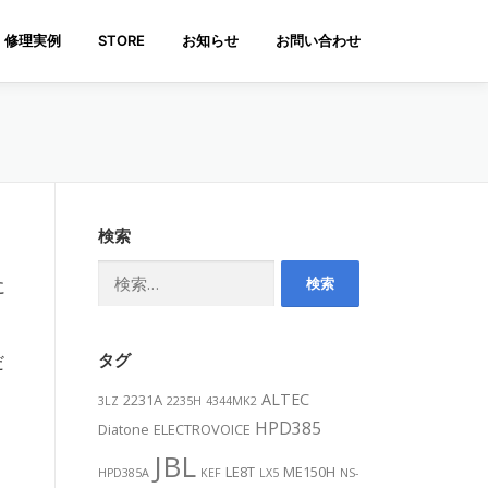
修理実例
STORE
お知らせ
お問い合わせ
検索
検
に
索:
だ
タグ
ALTEC
2231A
3LZ
2235H
4344MK2
HPD385
Diatone
ELECTROVOICE
JBL
LE8T
ME150H
HPD385A
KEF
LX5
NS-