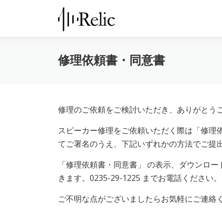
コ
ン
テ
ン
修理依頼書・同意書
ツ
へ
ス
キ
修理のご依頼をご検討いただき、ありがとう
ッ
プ
スピーカー修理をご依頼いただく際は「修理
てご署名のうえ、下記いずれかの方法でご提
「修理依頼書・同意書」 の表示、ダウンロー
きます。0235-29-1225 までお電話ください。
ご不明な点がございましたらお気軽にご連絡