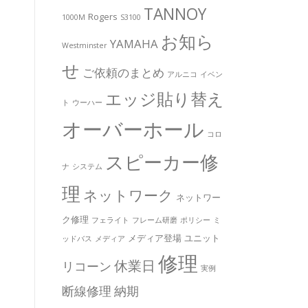
TANNOY
Rogers
1000M
S3100
お知ら
YAMAHA
Westminster
せ
ご依頼のまとめ
アルニコ
イベン
エッジ貼り替え
ト
ウーハー
オーバーホール
コロ
スピーカー修
ナ
システム
理
ネットワーク
ネットワー
ク修理
フェライト
フレーム研磨
ポリシー
ミ
メディア登場
ユニット
ッドバス
メディア
修理
休業日
リコーン
実例
断線修理
納期