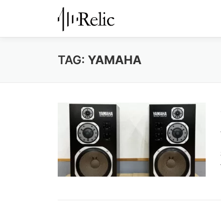
コ
ン
テ
ン
TAG:
YAMAHA
ツ
へ
ス
キ
ッ
プ