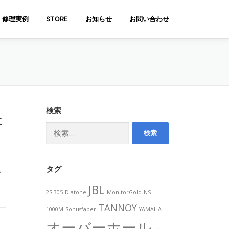
修理実例
STORE
お知らせ
お問い合わせ
検索
と
検
索:
タグ
ク
JBL
2S-305
Diatone
MonitorGold
NS-
TANNOY
1000M
Sonusfaber
YAMAHA
オーバーホール