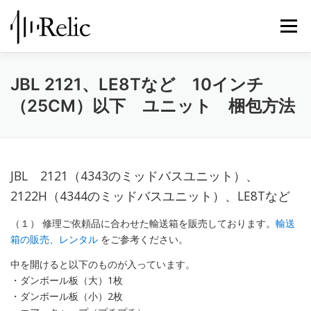
コ
ン
メニュ
テ
ン
ツ
レリックについて
スピーカー修理
修理実例
JBL 2121、LE8Tなど 10インチ
へ
（25CM）以下 ユニット 梱包方法
ス
キ
STORE
お知らせ
お問い合わせ
ッ
プ
JBL 2121（4343のミッドバスユニット）、
2122H（4344のミッドバスユニット）、LE8Tなど
（１） 修理ご依頼品に合わせた輸送箱を販売しております。
輸送
箱の販売、レンタル
をご参考ください。
中を開けると以下のものが入っています。
・ダンボール板（大）1枚
・ダンボール板（小）2枚