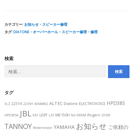
カテゴリー:
お知らせ
・
スピーカー修理
タグ:
DIATONE
・
オーバーホール
・
スピーカー修理
・
修理
検索
検
索:
タグ
HPD385
ALTEC
2231A
Diatone
ELECTROVOICE
3LZ
2235H
4344MK2
JBL
LE8T
ME150H
Rogers
HPD385A
KEF
LX5
NS-1000M
S3100
お知らせ
TANNOY
YAMAHA
ご依頼の
Westminster