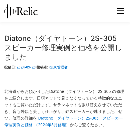
コ
ン
メニュ
テ
ン
ツ
レリックについて
スピーカー修理
修理実例
へ
Diatone（ダイヤトーン）2S-305
ス
スピーカー修理実例と価格を公開し
キ
STORE
お知らせ
お問い合わせ
ました
ッ
プ
投稿日:
2024-09-20
投稿者:
RELIC管理者
北海道からお預かりしたDiatone（ダイヤトーン） 2S-305 の修理
をご紹介します。日頃ネットで見えなくなっている特徴的なユニ
ットもご覧いただけます。サランネットも張り替えさせていただ
き、音も外観も美しく仕上がり、銘スピーカーが甦りました。ぜ
ひ、修理の詳細を
Diatone（ダイヤトーン）2S-305 スピーカー
修理実例と価格 （2024年8月修理）
からご覧ください。