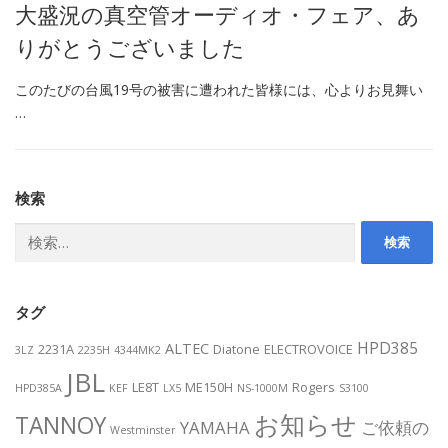
大盛況の真空管オーディオ・フェア、あ
りがとうございました
このたびの台風19号の被害に遭われた皆様には、心よりお見舞い
…
検索
検
索:
タグ
HPD385
ALTEC
2231A
Diatone
ELECTROVOICE
3LZ
2235H
4344MK2
JBL
LE8T
ME150H
Rogers
HPD385A
KEF
LX5
NS-1000M
S3100
お知らせ
TANNOY
YAMAHA
ご依頼の
Westminster