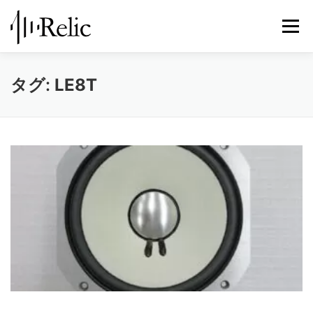
コ
ン
メニュ
テ
ン
ツ
レリックについて
スピーカー修理
修理実例
タグ:
LE8T
へ
ス
キ
STORE
お知らせ
お問い合わせ
ッ
プ