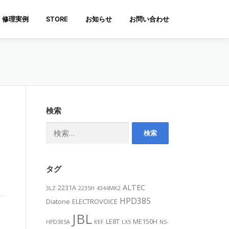
修理実例
STORE
お知らせ
お問い合わせ
検索
検
索:
タグ
ALTEC
2231A
3LZ
2235H
4344MK2
HPD385
Diatone
ELECTROVOICE
JBL
LE8T
ME150H
HPD385A
KEF
LX5
NS-