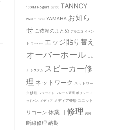
つ
TANNOY
Rogers
1000M
S3100
お知ら
YAMAHA
Westminster
せ
ご依頼のまとめ
アルニコ
イベン
エッジ貼り替え
ト
ウーハー
オーバーホール
コロ
スピーカー修
ナ
システム
理
ネットワーク
ネットワー
ク修理
フェライト
フレーム研磨
ポリシー
ミ
メディア登場
ユニット
ッドバス
メディア
修理
休業日
リコーン
実例
断線修理
納期