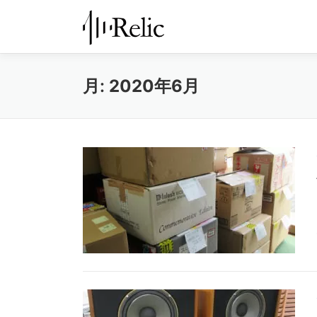
コ
ン
テ
ン
月:
2020年6月
ツ
へ
ス
キ
ッ
プ