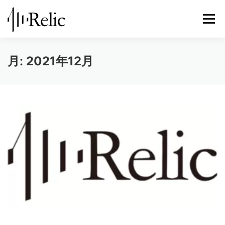
コ
ン
メニュ
テ
ン
ツ
レリックについて
スピーカー修理
修理実例
月:
2021年12月
へ
ス
キ
STORE
お知らせ
お問い合わせ
ッ
プ