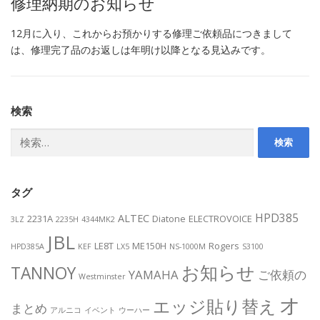
修理納期のお知らせ
12月に入り、これからお預かりする修理ご依頼品につきまして
は、修理完了品のお返しは年明け以降となる見込みです。
検索
検
索:
タグ
HPD385
ALTEC
2231A
Diatone
ELECTROVOICE
3LZ
2235H
4344MK2
JBL
LE8T
ME150H
Rogers
HPD385A
KEF
LX5
NS-1000M
S3100
お知らせ
TANNOY
YAMAHA
ご依頼の
Westminster
オ
エッジ貼り替え
まとめ
アルニコ
イベント
ウーハー