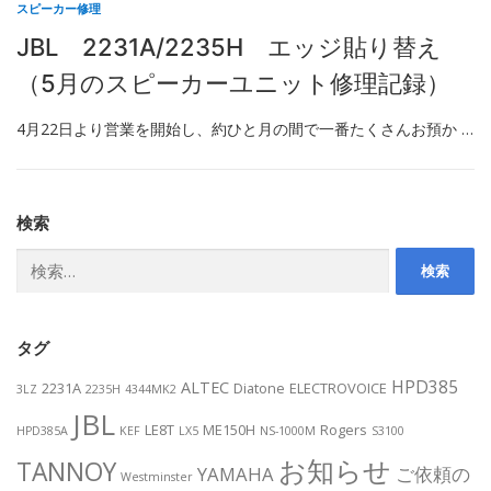
スピーカー修理
JBL 2231A/2235H エッジ貼り替え
（5月のスピーカーユニット修理記録）
4月22日より営業を開始し、約ひと月の間で一番たくさんお預か …
検索
検
索:
タグ
HPD385
ALTEC
2231A
Diatone
ELECTROVOICE
3LZ
2235H
4344MK2
JBL
LE8T
ME150H
Rogers
HPD385A
KEF
LX5
NS-1000M
S3100
お知らせ
TANNOY
YAMAHA
ご依頼の
Westminster