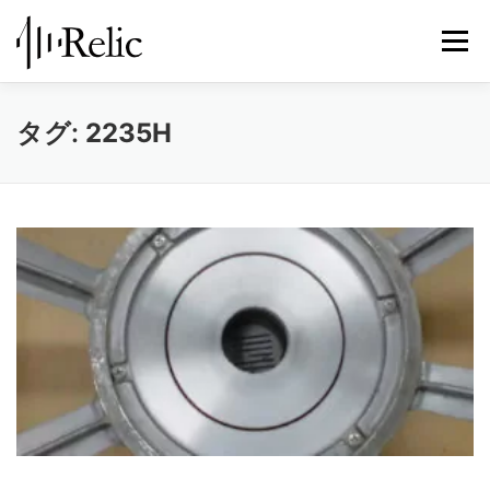
コ
ン
メニュ
テ
ン
ツ
レリックについて
スピーカー修理
修理実例
タグ:
2235H
へ
ス
キ
STORE
お知らせ
お問い合わせ
ッ
プ