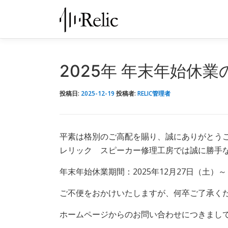
コ
ン
テ
ン
ツ
2025年 年末年始休
へ
ス
投稿日:
2025-12-19
投稿者:
RELIC管理者
キ
ッ
プ
平素は格別のご高配を賜り、誠にありがとう
レリック スピーカー修理工房では誠に勝手
年末年始休業期間：2025年12月27日（土）～ 
ご不便をおかけいたしますが、何卒ご了承く
ホームページからのお問い合わせにつきまして