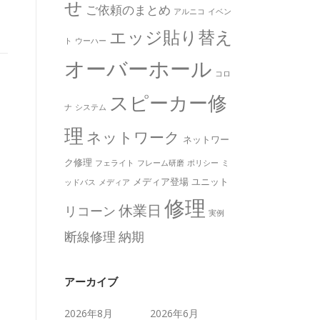
せ
ご依頼のまとめ
アルニコ
イベン
エッジ貼り替え
ト
ウーハー
オーバーホール
コロ
スピーカー修
ナ
システム
理
ネットワーク
ネットワー
ク修理
フェライト
フレーム研磨
ポリシー
ミ
メディア登場
ユニット
ッドバス
メディア
修理
休業日
リコーン
実例
断線修理
納期
アーカイブ
2026年8月
2026年6月