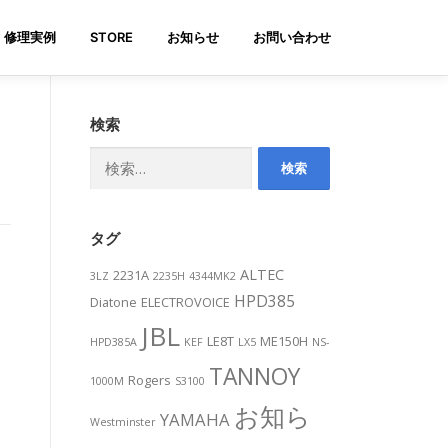
修理実例
STORE
お知らせ
お問い合わせ
検索
検
索:
タグ
ALTEC
2231A
3LZ
2235H
4344MK2
。
HPD385
Diatone
ELECTROVOICE
JBL
LE8T
ME150H
HPD385A
KEF
LX5
NS-
TANNOY
Rogers
1000M
S3100
お知ら
YAMAHA
Westminster