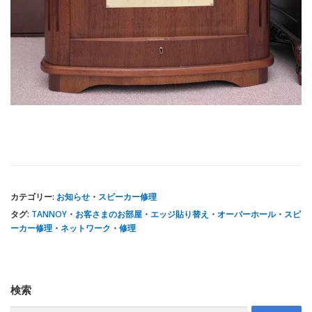
カテゴリー:
お知らせ
・
スピーカー修理
タグ:
TANNOY
・
お客さまのお部屋
・
エッジ貼り替え
・
オーバーホール
・
スピ
ーカー修理
・
ネットワーク
・
修理
検索