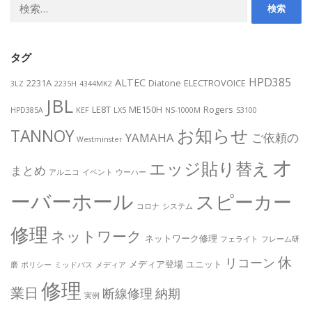
検
索:
タグ
HPD385
ALTEC
2231A
Diatone
ELECTROVOICE
3LZ
2235H
4344MK2
JBL
LE8T
ME150H
Rogers
HPD385A
KEF
LX5
NS-1000M
S3100
お知らせ
TANNOY
YAMAHA
ご依頼の
Westminster
オ
エッジ貼り替え
まとめ
アルニコ
イベント
ウーハー
ーバーホール
スピーカー
コロナ
システム
修理
ネットワーク
ネットワーク修理
フェライト
フレーム研
休
リコーン
メディア登場
ユニット
磨
ポリシー
ミッドバス
メディア
修理
業日
断線修理
納期
実例