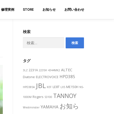
修理実例
STORE
お知らせ
お問い合わせ
検索
検
索:
タグ
ALTEC
2231A
3LZ
2235H
4344MK2
HPD385
Diatone
ELECTROVOICE
JBL
LE8T
ME150H
HPD385A
KEF
LX5
NS-
TANNOY
Rogers
1000M
S3100
お知ら
YAMAHA
Westminster