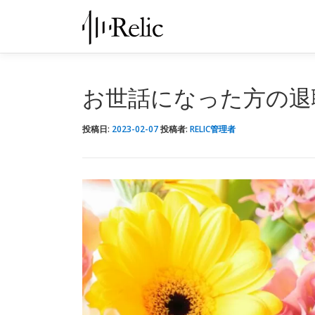
コ
ン
テ
ン
ツ
お世話になった方の退
へ
ス
投稿日:
2023-02-07
投稿者:
RELIC管理者
キ
ッ
プ