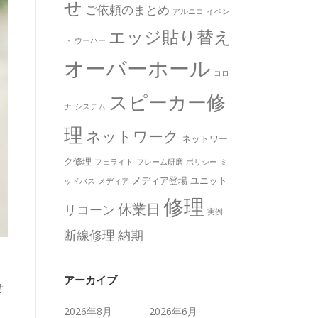
せ
ご依頼のまとめ
アルニコ
イベン
エッジ貼り替え
ト
ウーハー
オーバーホール
コロ
スピーカー修
ナ
システム
理
ネットワーク
ネットワー
ク修理
フェライト
フレーム研磨
ポリシー
ミ
メディア登場
ユニット
ッドバス
メディア
修理
休業日
リコーン
実例
断線修理
納期
アーカイブ
せ
2026年8月
2026年6月