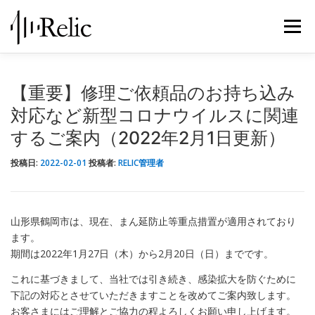
コ
ン
メニュ
テ
ン
ツ
レリックについて
スピーカー修理
修理実例
へ
【重要】修理ご依頼品のお持ち込み
ス
対応など新型コロナウイルスに関連
キ
STORE
お知らせ
お問い合わせ
するご案内（2022年2月1日更新）
ッ
プ
投稿日:
2022-02-01
投稿者:
RELIC管理者
山形県鶴岡市は、現在、まん延防止等重点措置が適用されており
ます。
期間は2022年1月27日（木）から2月20日（日）までです。
これに基づきまして、当社では引き続き、感染拡大を防ぐために
下記の対応とさせていただきますことを改めてご案内致します。
お客さまにはご理解とご協力の程よろしくお願い申し上げます。