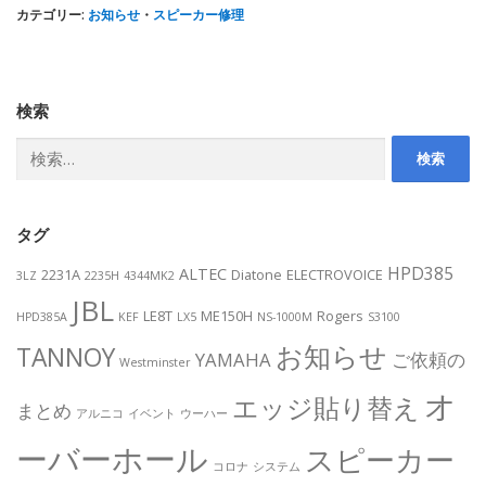
カテゴリー:
お知らせ
・
スピーカー修理
検索
検
索:
タグ
HPD385
ALTEC
2231A
Diatone
ELECTROVOICE
3LZ
2235H
4344MK2
JBL
LE8T
ME150H
Rogers
HPD385A
KEF
LX5
NS-1000M
S3100
お知らせ
TANNOY
YAMAHA
ご依頼の
Westminster
オ
エッジ貼り替え
まとめ
アルニコ
イベント
ウーハー
ーバーホール
スピーカー
コロナ
システム