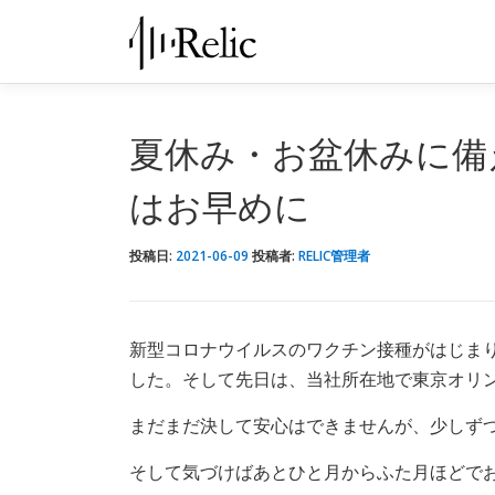
コ
ン
テ
ン
ツ
夏休み・お盆休みに備
へ
ス
はお早めに
キ
ッ
投稿日:
2021-06-09
投稿者:
RELIC管理者
プ
新型コロナウイルスのワクチン接種がはじま
した。そして先日は、当社所在地で東京オリ
まだまだ決して安心はできませんが、少しず
そして気づけばあとひと月からふた月ほどで