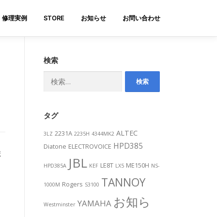
修理実例
STORE
お知らせ
お問い合わせ
検索
ス
検
索:
タグ
ALTEC
2231A
3LZ
2235H
4344MK2
HPD385
Diatone
ELECTROVOICE
ま
JBL
LE8T
ME150H
HPD385A
KEF
LX5
NS-
TANNOY
Rogers
1000M
S3100
お知ら
YAMAHA
Westminster