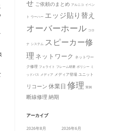
せ
ご依頼のまとめ
アルニコ
イベン
こ
エッジ貼り替え
も
ト
ウーハー
オーバーホール
コロ
ィ
スピーカー修
ナ
システム
理
談
ネットワーク
ネットワー
ク修理
フェライト
フレーム研磨
ポリシー
ミ
て
メディア登場
ユニット
ッドバス
メディア
修理
休業日
リコーン
実例
断線修理
納期
アーカイブ
2026年8月
2026年6月