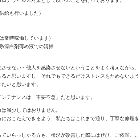
コロナウイルス対策として以下のことを行っております。
の供給も行いました）
扇は常時稼働しています）
素系漂白剤薄め液での清掃
化させない・他人を感染させないということをよく考えながら
あると思いますし、それでもできるだけストレスをためないよ
きたいと思います。
メンテナンスは「不要不急」だと思います。
数は減少してはおりません。
待におこたえできるよう、私たちはこれまで通り、丁寧な修理
っていらっしゃる方も、状況が改善した際にはぜひ、ご依頼、