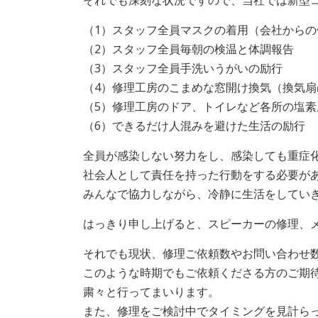
それでも深刻な状況ですので、当社では新型
（1）スタッフ全員マスクの着用（会社から
（2）スタッフ全員毎朝の検温と体調報告
（3）スタッフ全員手洗いうがいの励行
（4）修理工房のこまめな窓開け換気（換気
（5）修理工房のドア、トイレなど各所の塩
（6）できるだけ人混みを避けた生活の励行
全員が感染しない努力をし、感染しても重症
社会人として責任を持った行動をする必要が
みんなで協力しながら、冷静に生活をしてい
はっきり申し上げると、スピーカーの修理、
それでも現状、修理ご依頼数やお問い合わせ
このような時期でもご依頼くださる方のご期
粛々と行ってまいります。
また、修理をご検討中でタイミングを見計ら