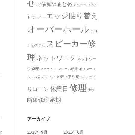
せ
ご依頼のまとめ
アルニコ
イベン
エッジ貼り替え
ト
ウーハー
オーバーホール
コロ
スピーカー修
ナ
システム
理
ネットワーク
ネットワー
、
ク修理
フェライト
フレーム研磨
ポリシー
ミ
う
メディア登場
ユニット
ッドバス
メディア
修理
休業日
リコーン
実例
断線修理
納期
を
アーカイブ
ご
2026年8月
2026年6月