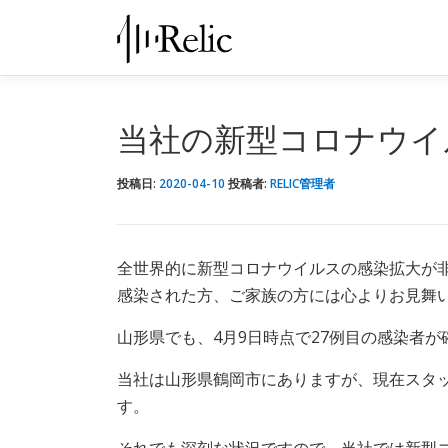
コ
ン
テ
ン
ツ
当社の新型コロナウイ
へ
ス
投稿日:
2020-04-10
投稿者:
RELIC管理者
キ
ッ
プ
全世界的に新型コロナウイルスの感染拡大が
感染された方、ご家族の方には心よりお見舞
山形県でも、4月9日時点で27例目の感染者
当社は山形県鶴岡市にありますが、現在スタ
す。