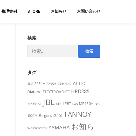
修理実例
STORE
お知らせ
お問い合わせ
検索
検
索:
タグ
ALTEC
2231A
3LZ
2235H
4344MK2
。
HPD385
Diatone
ELECTROVOICE
JBL
LE8T
ME150H
HPD385A
KEF
LX5
NS-
TANNOY
ま
Rogers
1000M
S3100
お知ら
YAMAHA
Westminster