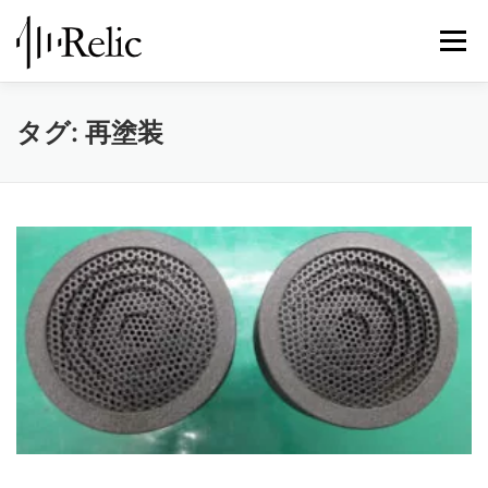
コ
ン
メニュ
テ
ン
ツ
レリックについて
スピーカー修理
修理実例
タグ:
再塗装
へ
ス
キ
STORE
お知らせ
お問い合わせ
ッ
プ