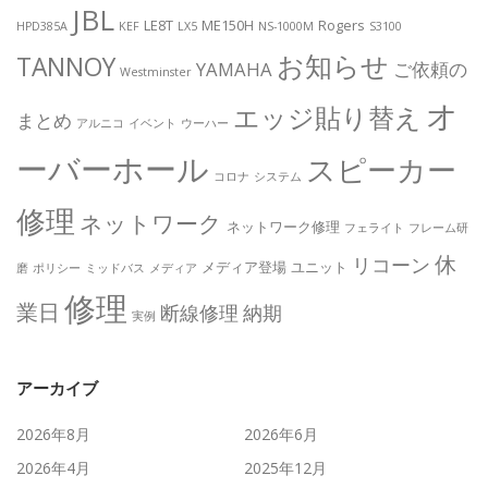
JBL
LE8T
ME150H
Rogers
HPD385A
KEF
LX5
NS-1000M
S3100
お知らせ
TANNOY
YAMAHA
ご依頼の
Westminster
オ
エッジ貼り替え
まとめ
アルニコ
イベント
ウーハー
ーバーホール
スピーカー
コロナ
システム
修理
ネットワーク
ネットワーク修理
フェライト
フレーム研
休
リコーン
メディア登場
ユニット
磨
ポリシー
ミッドバス
メディア
修理
業日
断線修理
納期
実例
アーカイブ
2026年8月
2026年6月
2026年4月
2025年12月