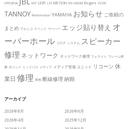
JBL
LE8T
ME150H
Rogers
HPD385A
KEF
LX5
NS-1000M
S3100
お知らせ
TANNOY
YAMAHA
ご依頼の
Westminster
オ
エッジ貼り替え
まとめ
アルニコ
イベント
ウーハー
ーバーホール
スピーカー
コロナ
システム
修理
ネットワーク
ネットワーク修理
フェライト
フレーム研
休
リコーン
メディア登場
ユニット
磨
ポリシー
ミッドバス
メディア
修理
業日
断線修理
納期
実例
アーカイブ
2026年8月
2026年6月
2026年4月
2025年12月
2025年11月
2025年9月