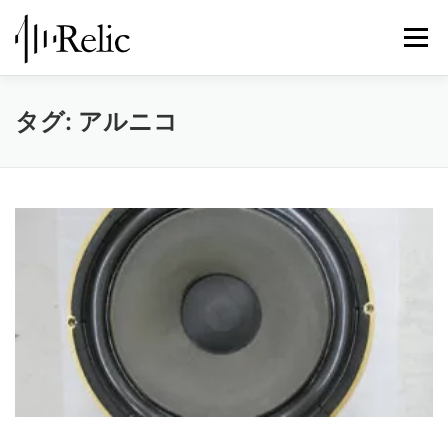
コ
ン
メニュ
テ
ン
ツ
レリックについて
スピーカー修理
修理実例
タグ:
アルニコ
へ
ス
キ
STORE
お知らせ
お問い合わせ
ッ
プ